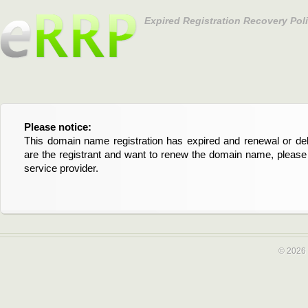
Expired Registration Recovery Pol
Please notice:
Bitte beachten Sie:
This domain name registration has expired and renewal or dele
Diese Domainregistrierung ist abgelaufen und die Verläng
are the registrant and want to renew the domain name, please 
Domain stehen an. Wenn Sie der Registrant sind und di
service provider.
verlängern möchten, kontaktieren Sie bitte Ihren Service-Provid
© 2026