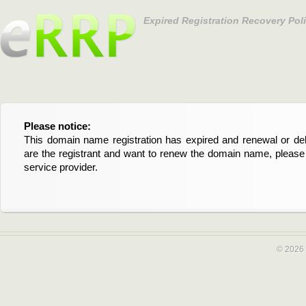
Expired Registration Recovery Pol
Please notice:
Bitte beachten Sie:
This domain name registration has expired and renewal or dele
Diese Domainregistrierung ist abgelaufen und die Verläng
are the registrant and want to renew the domain name, please 
Domain stehen an. Wenn Sie der Registrant sind und di
service provider.
verlängern möchten, kontaktieren Sie bitte Ihren Service-Provid
© 2026